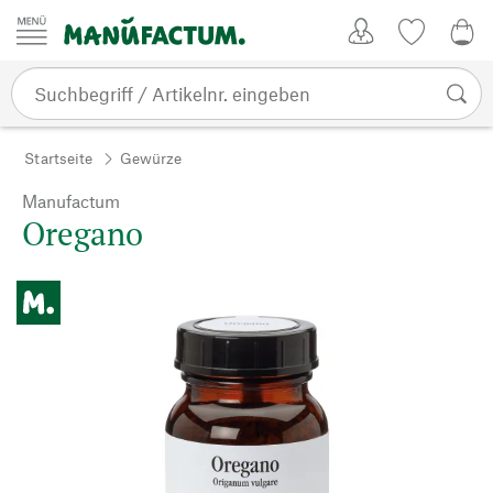
Zum Inhalt springen
Kundenkonto
Merkliste
0,0
Startseite
Gewürze
Manufactum
Oregano