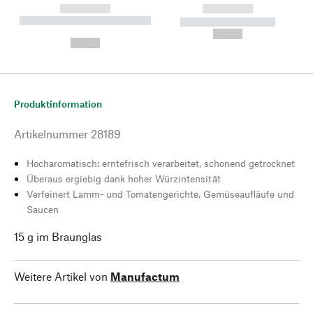
------------
------------
----------- ----------- --------
----------- -----------
---
--,-- €
--,-- €
Produktinformation
Artikelnummer
28189
Hocharomatisch: erntefrisch verarbeitet, schonend getrocknet
Überaus ergiebig dank hoher Würzintensität
Verfeinert Lamm- und Tomatengerichte, Gemüseaufläufe und
Saucen
15 g im Braunglas
Weitere Artikel von
Manufactum