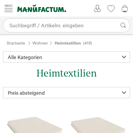
Zum Inhalt springen
Kundenkonto
Merkliste
0,0
Startseite
Wohnen
Heimtextilien
(418)
Heimtextilien