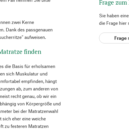
Frage zum
Sie haben ein
önnen zwei Kerne
die Frage hier
den. Dank des passgenauen
ucherritze“ aufweisen.
Frage 
 Matratze finden
es die Basis für erholsamen
len sich Muskulatur und
omfortabel empfinden, hängt
tzungen ab, zum anderen von
eist recht genau, ob wir ein
abhängig von Körpergröße und
ameter bei der Matratzenwahl
lt sich eher eine weiche
t zu festeren Matratzen