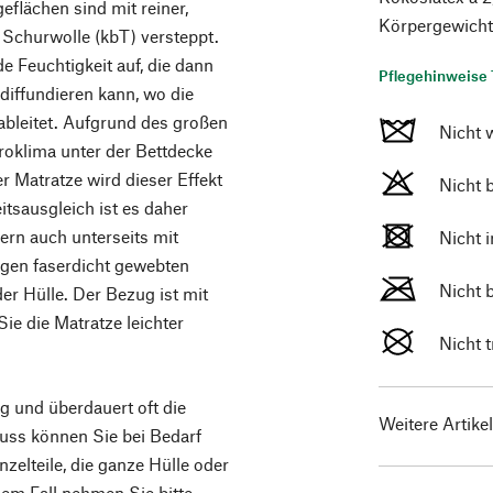
eflächen sind mit reiner,
Körpergewicht 
 Schurwolle (kbT) versteppt.
e Feuchtigkeit auf, die dann
Pflegehinweise 
diffundieren kann, wo die
ableitet. Aufgrund des großen
Nicht 
oklima unter der Bettdecke
r Matratze wird dieser Effekt
Nicht 
itsausgleich ist es daher
ern auch unterseits mit
Nicht 
agen faserdicht gewebten
Nicht 
der Hülle. Der Bezug ist mit
ie die Matratze leichter
Nicht 
ig und überdauert oft die
Weitere Artike
luss können Sie bei Bedarf
zelteile, die ganze Hülle oder
em Fall nehmen Sie bitte