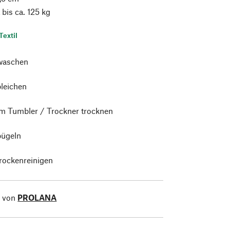
bis ca. 125 kg
Textil
waschen
bleichen
im Tumbler / Trockner trocknen
bügeln
trockenreinigen
l von
PROLANA