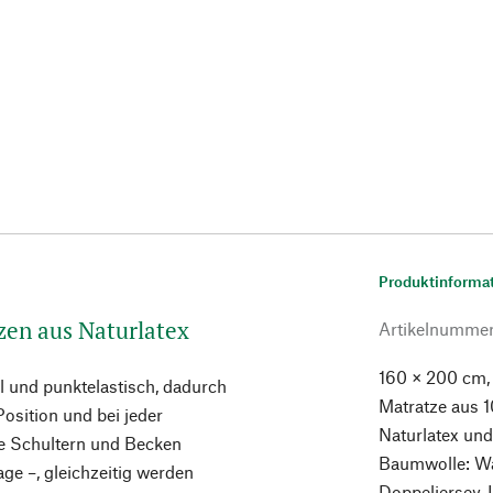
Produktinforma
zen aus Naturlatex
Artikelnumme
160 × 200 cm,
el und punktelastisch, dadurch
Matratze aus 
Position und bei jeder
Naturlatex und
e Schultern und Becken
Baumwolle: Wa
age –, gleichzeitig werden
Doppeljersey, 