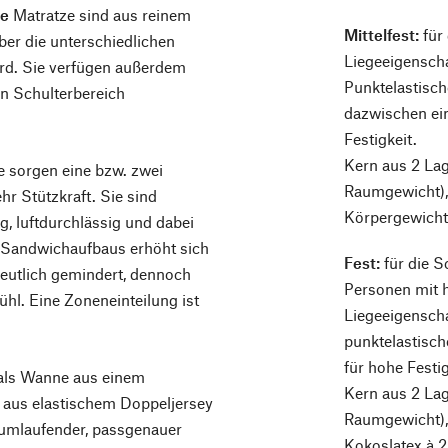
re
Matratze sind aus reinem
Mittelfest:
für
über die unterschiedlichen
Liegeeigenscha
rd. Sie verfügen außerdem
Punktelastisch
n Schulterbereich
dazwischen ein
Festigkeit.
Kern aus 2 La
 sorgen eine bzw. zwei
Raumgewicht),
hr Stützkraft. Sie sind
Körpergewicht 
g, luftdurchlässig und dabei
 Sandwichaufbaus erhöht sich
Fest:
für die S
t deutlich gemindert, dennoch
Personen mit 
ühl. Eine Zoneneinteilung ist
Liegeeigenscha
punktelastisch
für hohe Festig
 als Wanne aus einem
Kern aus 2 Lag
 aus elastischem Doppeljersey
Raumgewicht), 
 umlaufender, passgenauer
Kokoslatex à 