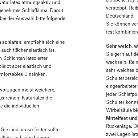
Naturlatex atmungsaktiv und
versteppt. Rei
ngenehmes Schlafklima. Damit
Deutschland.
 bei der Auswahl bitte folgende
Sie können ve
fest kombinier
 schlafen,
empfiehlt sich eine
Sehr weich, w
 auch flächenelastisch ist.
Sie gern auf de
 Schichten latexierter
wechseln. Rein
leibt aber elastisch und
sehr weiches b
omfortables Einsinken.
Schulterbereic
eingearbeitete
vorzugen meist weichere,
jeder Schlafpo
us reinem Naturlatex die
Schulter könne
e die individuellen
Wirbelsäule bl
Mittelfest und
Rückenlage. Di
Sie sind, umso fester sollte
zwei Lagen lat
llten auch eine höhere