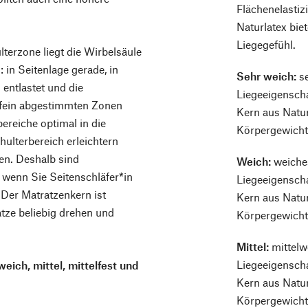
Flächenelastizi
Naturlatex bie
Liegegefühl.
lterzone liegt die Wirbelsäule
: in Seitenlage gerade, in
Sehr weich:
se
entlastet und die
Liegeeigenscha
 fein abgestimmten Zonen
Kern aus Natu
ereiche optimal in die
Körpergewicht 
ulterbereich erleichtern
ken. Deshalb sind
Weich:
weiche
wenn Sie Seitenschläfer*in
Liegeeigenscha
 Der Matratzenkern ist
Kern aus Natu
tze beliebig drehen und
Körpergewicht 
Mittel:
mittelw
Liegeeigenscha
weich, mittel, mittelfest und
Kern aus Natu
Körpergewicht 