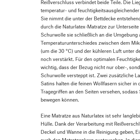
Reißverschluss verbindet beide Teile. Die Lieg
temperatur- und feuchtigkeitsausgleichender
Sie nimmt die unter der Bettdecke entstehend
durch die Naturlatex-Matratze zur Unterseite 
Schurwolle sie schließlich an die Umgebung 
Temperaturunterschiedes zwischen dem Mikr
(um die 30 °C) und der kühleren Luft unter de
noch verstärkt. Für den optimalen Feuchtigke
wichtig, dass der Bezug nicht nur ober-, sond
Schurwolle versteppt ist. Zwei zusätzliche L
Satins halten die feinen Wollfasern sicher in 
Tragegriffen an den Seiten versehen, sodass S
bewegen können.
Eine Matratze aus Naturlatex ist sehr langleb
Hülle. Dank der Verarbeitung mit Reißversch
Deckel und Wanne in die Reinigung geben, Ein
auch den Matratzenkern austauschen. In dies