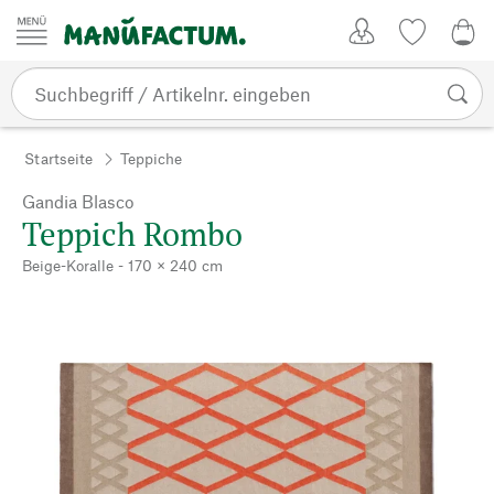
Zum Inhalt springen
Kundenkonto
Merkliste
0,0
Startseite
Teppiche
Gandia Blasco
Teppich Rombo
Beige-Koralle - 170 × 240 cm