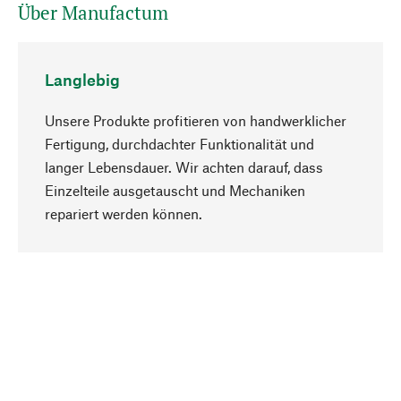
Über Manufactum
Langlebig
Unsere Produkte profitieren von handwerklicher
Fertigung, durchdachter Funktionalität und
langer Lebensdauer. Wir achten darauf, dass
Einzelteile ausgetauscht und Mechaniken
Nach oben
repariert werden können.
Bewusst
Nachhaltigkeit steht im Fokus unserer
Produktauswahl. Wir setzen auf natürliche
Inhaltsstoffe und Materialien, die gepflegt werden