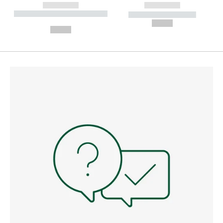
------------
------------
----------- ----------- --------
----------- -----------
---
--,-- €
--,-- €