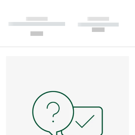
------------
------------
----------- ----------- --------
----------- -----------
---
--,-- €
--,-- €