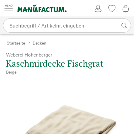
Zum Inhalt springen
Kundenkonto
Merkliste
0,0
Startseite
Decken
Weberei Hohenberger
Kaschmirdecke Fischgrat
Beige