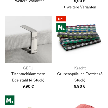
+ weitere Varianten
9,90 €
+ weitere Varianten
Neu
GEFU
Kracht
Tischtuchklammern
Grubenspültuch Frottier
(3
Edelstahl
(4 Stück)
Stück)
9,90 €
9,90 €