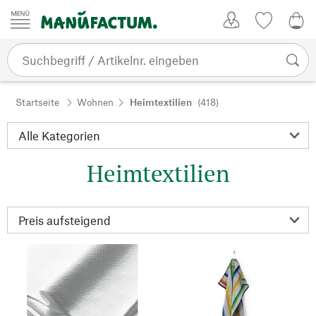
Zum Inhalt springen
Kundenkonto
Merkliste
0,0
Startseite
Wohnen
Heimtextilien
(418)
Heimtextilien