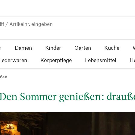
n
Damen
Kinder
Garten
Küche
 Lederwaren
Körperpflege
Lebensmittel
He
ußen
Den Sommer genießen: drauß