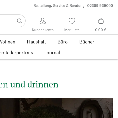
Bestellung, Service & Beratung
02309 939050
Kundenkonto
Merkliste
0,00 €
Wohnen
Haushalt
Büro
Bücher
rstellerporträts
Journal
en und drinnen