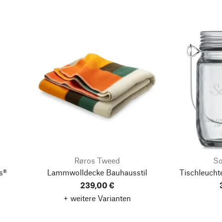
Røros Tweed
So
s®
Lammwolldecke Bauhausstil
Tischleucht
239,00 €
+ weitere Varianten