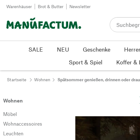
Zum Inhalt springen
Warenhäuser
Brot & Butter
Newsletter
SALE
NEU
Geschenke
Herre
Sport & Spiel
Koffer &
Startseite
Wohnen
Spätsommer genießen, drinnen oder dra
Wohnen
Möbel
Wohnaccessoires
Leuchten