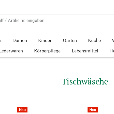
n
Damen
Kinder
Garten
Küche
 Lederwaren
Körperpflege
Lebensmittel
He
Tischwäsche
Neu
Neu