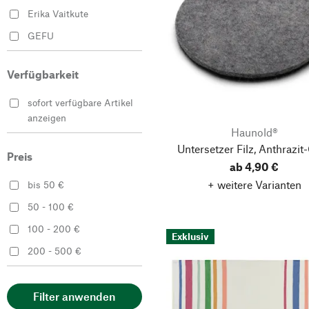
Schwarz
Erika Vaitkute
Silber
GEFU
Weiß
Haunold®
Verfügbarkeit
Hey-Sign
Kracht
sofort verfügbare Artikel
anzeigen
Lapuan Kankurit
Haunold®
Leinenweberei Vieböck
Untersetzer Filz, Anthrazit
Preis
ab 4,90 €
Manufactum
+ weitere Varianten
bis 50 €
Seil Marschall
50 - 100 €
Seldom
100 - 200 €
Tissage de Luz
Exklusiv
200 - 500 €
Tissage Moutet
Én Gry & Sif
Filter anwenden