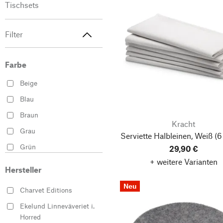
Tischsets
Filter
Farbe
Beige
Blau
Braun
Kracht
Grau
Serviette Halbleinen, Weiß
(6
Grün
29,90 €
+ weitere Varianten
Mehrfarbig
Hersteller
Rosa
Neu
Charvet Editions
Rose
Ekelund Linneväveriet i.
Rot
Horred