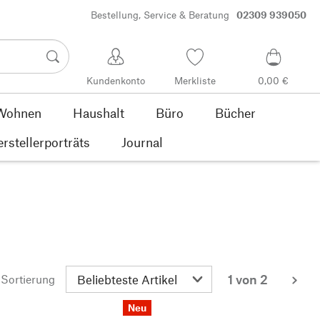
Bestellung, Service & Beratung
02309 939050
Kundenkonto
Merkliste
0,00 €
Wohnen
Haushalt
Büro
Bücher
rstellerporträts
Journal
1 von 2
Sortierung
wei
Neu