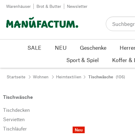
Zum Inhalt springen
Warenhäuser
Brot & Butter
Newsletter
SALE
NEU
Geschenke
Herre
Sport & Spiel
Koffer &
Startseite
Wohnen
Heimtextilien
Tischwäsche
(106)
Tischwäsche
Tischdecken
Servietten
Tischläufer
Neu