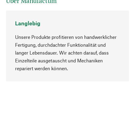
Über Manufactum
Langlebig
Unsere Produkte profitieren von handwerklicher
Fertigung, durchdachter Funktionalität und
langer Lebensdauer. Wir achten darauf, dass
Einzelteile ausgetauscht und Mechaniken
Nach oben
repariert werden können.
Bewusst
Nachhaltigkeit steht im Fokus unserer
Produktauswahl. Wir setzen auf natürliche
Inhaltsstoffe und Materialien, die gepflegt werden