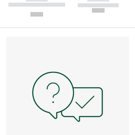
----------- ----------- --------
----------- -----------
---
--,-- €
--,-- €