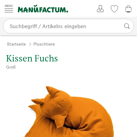
Zum Inhalt springen
Kundenkonto
Merkliste
0,0
Startseite
Plüschtiere
Kissen Fuchs
Groß