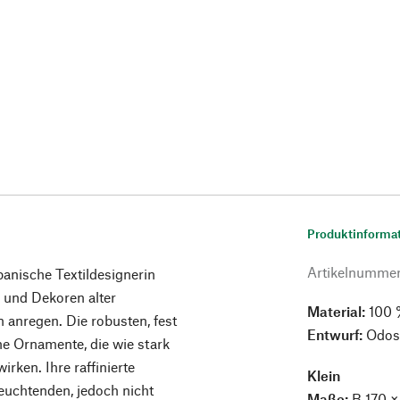
Produktinforma
Artikelnumme
anische Textildesignerin
 und Dekoren alter
Material:
100 %
n anregen. Die robusten, fest
Entwurf:
Odos
e Ornamente, die wie stark
rken. Ihre raffinierte
Klein
leuchtenden, jedoch nicht
Maße:
B 170 ×