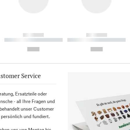
------------
------------
----------- ----------- ----------
----------- ----------- ----------
-
-
--,-- €
--,-- €
stomer Service
atung, Ersatzteile oder
sche - all Ihre Fragen und
 behandelt unser Customer
 persönlich und fundiert.
ichen uns von Montag bis