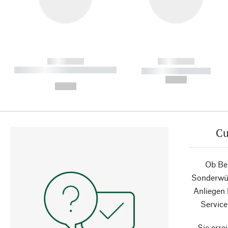
------------
------------
----------- ----------- ----------
----------- -----------
-
--,-- €
--,-- €
Cu
Ob Ber
Sonderwün
Anliegen
Service
Sie erre