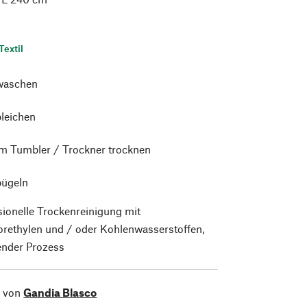
Textil
waschen
bleichen
im Tumbler / Trockner trocknen
bügeln
sionelle Trockenreinigung mit
orethylen und / oder Kohlenwasserstoffen,
nder Prozess
l von
Gandia Blasco