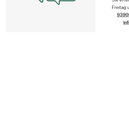
Freitag
9390
in