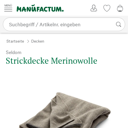
Zum Inhalt springen
Kundenkonto
Merkliste
0,0
Startseite
Decken
Seldom
Strickdecke Merinowolle