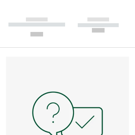
------------
------------
----------- ----------- --------
----------- -----------
---
--,-- €
--,-- €