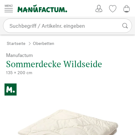
Zum Inhalt springen
Kundenkonto
Merkliste
0,0
Startseite
Oberbetten
Manufactum
Sommerdecke Wildseide
135 × 200 cm