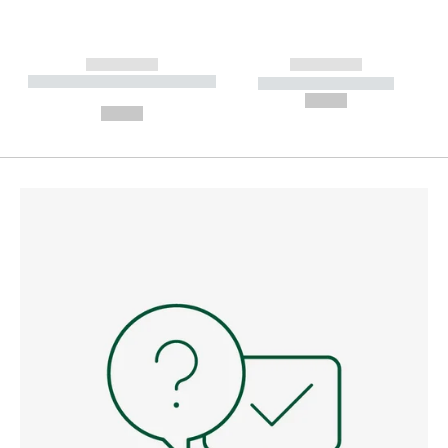
------------
------------
----------- ----------- --------
----------- -----------
---
--,-- €
--,-- €