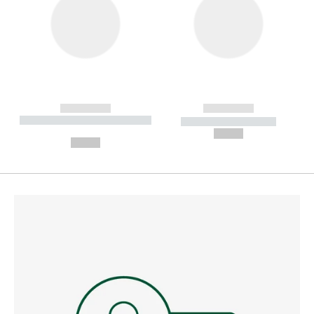
------------
------------
----------- ----------- --------
----------- -----------
---
--,-- €
--,-- €