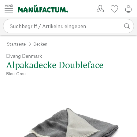
Zum Inhalt springen
Kundenkonto
Merkliste
0,0
Startseite
Decken
Elvang Denmark
Alpakadecke Doubleface
Blau-Grau