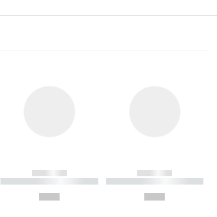
------------
------------
----------- ----------- ----------
----------- ----------- ----------
- -----------
-
--,-- €
--,-- €