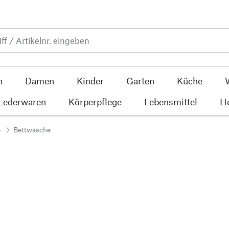
n
Damen
Kinder
Garten
Küche
 Lederwaren
Körperpflege
Lebensmittel
He
e
Bettwäsche