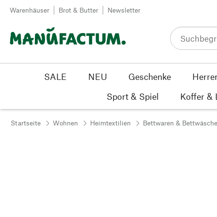
Zum Inhalt springen
Warenhäuser
Brot & Butter
Newsletter
SALE
NEU
Geschenke
Herre
Sport & Spiel
Koffer &
Startseite
Wohnen
Heimtextilien
Bettwaren & Bettwäsch