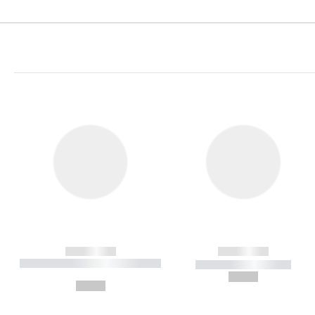
------------
------------
----------- ----------- ----------
----------- -----------
-
--,-- €
--,-- €