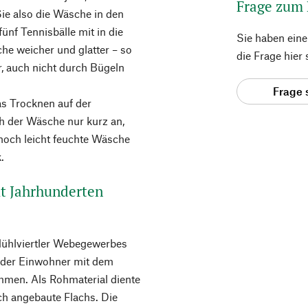
Frage zum
Sie also die Wäsche in den
fünf Tennisbälle mit in die
Sie haben ein
he weicher und glatter – so
die Frage hier
hr, auch nicht durch Bügeln
Frage 
as Trocknen auf der
h der Wäsche nur kurz an,
noch leicht feuchte Wäsche
.
it Jahrhunderten
Mühlviertler Webegewerbes
e der Einwohner mit dem
men. Als Rohmaterial diente
ch angebaute Flachs. Die