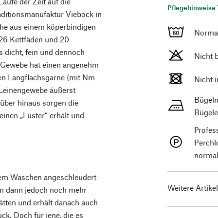
Laufe der Zeit auf die
Pflegehinweise 
aditionsmanufaktur Vieböck in
sche aus einem köperbindigen
Norma
26 Kettfäden und 20
s dicht, fein und dennoch
Nicht 
te Gewebe hat einen angenehm
inen Langflachsgarne (mit Nm
Nicht 
r Leinengewebe äußerst
Bügeln
über hinaus sorgen die
Bügele
inen „Lüster“ erhält und
Profes
Perchl
normal
dem Waschen angeschleudert
Weitere Artike
nn dann jedoch noch mehr
glätten und erhält danach auch
ck. Doch für jene, die es