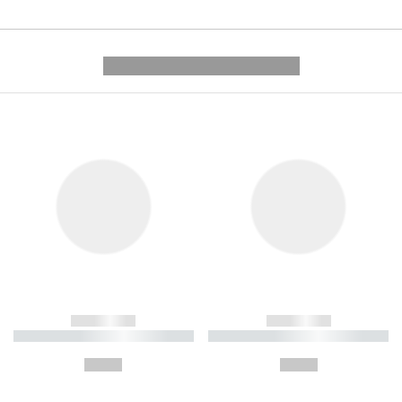
---------- --------------
------------
------------
----------- ----------- ----------
----------- ----------- ----------
-
-
--,-- €
--,-- €