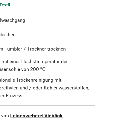
Textil
lwaschgang
bleichen
im Tumbler / Trockner trocknen
 mit einer Höchsttemperatur der
isensohle von 200 °C
sionelle Trockenreinigung mit
orethylen und / oder Kohlenwasserstoffen,
er Prozess
l von
Leinenweberei Vieböck