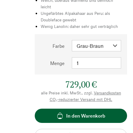
Weich, überaus wärmend und dennoch
leicht
Ungefärbtes Alpakahaar aus Peru: als
Doubleface gewebt
Wenig Lanolin: daher sehr gut verträglich
Farbe
Menge
729,00 €
alle Preise inkl. MwSt., zzgl.
Versandkosten
CO₂-reduzierter Versand mit DHL
In den Warenkorb