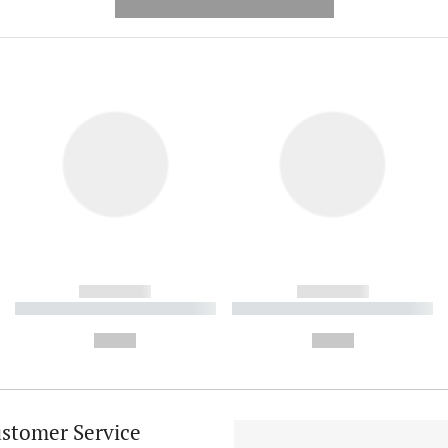
---------- --------------
------------
------------
----------- ----------- ----------
----------- ----------- ----------
-
-
--,-- €
--,-- €
stomer Service