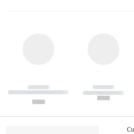
------------
------------
----------- ----------- ----------
----------- -----------
-
--,-- €
--,-- €
Cu