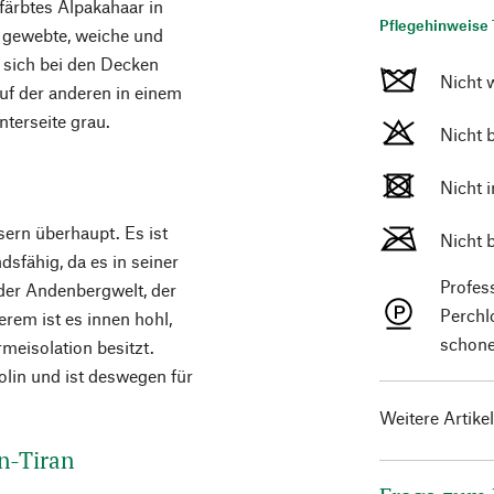
färbtes Alpakahaar in
Pflegehinweise 
 gewebte, weiche und
 sich bei den Decken
Nicht 
auf der anderen in einem
nterseite grau.
Nicht 
Nicht 
sern überhaupt. Es ist
Nicht 
sfähig, da es in seiner
Profes
der Andenbergwelt, der
Perchl
erem ist es innen hohl,
schone
eisolation besitzt.
lin und ist deswegen für
Weitere Artike
n-Tiran