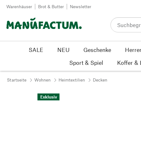
Zum Inhalt springen
Warenhäuser
Brot & Butter
Newsletter
SALE
NEU
Geschenke
Herre
Sport & Spiel
Koffer &
Startseite
Wohnen
Heimtextilien
Decken
Exklusiv