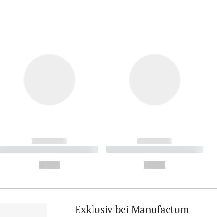
------------
------------
----------- ----------- ----------
----------- ----------- ----------
- -----------
-
--,-- €
--,-- €
Exklusiv bei Manufactum