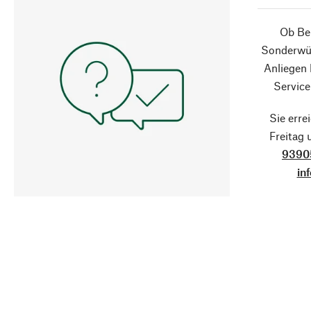
Ob Ber
Sonderwün
Anliegen
Service
Sie erre
Freitag
9390
in