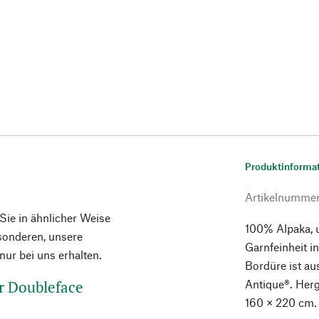
Produktinforma
Artikelnumme
 Sie in ähnlicher Weise
100% Alpaka, 
esonderen, unsere
Garnfeinheit i
ur bei uns erhalten.
Bordüre ist a
r Doubleface
Antique®. Herge
160 × 220 cm.