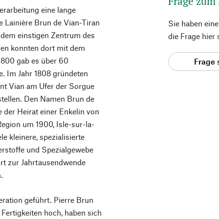
Frage zum
verarbeitung eine lange
e Lainière Brun de Vian-Tiran
Sie haben ein
), dem einstigen Zentrum des
die Frage hier
nen konnten dort mit dem
1800 gab es über 60
Frage 
. Im Jahr 1808 gründeten
nt Vian am Ufer der Sorgue
stellen. Den Namen Brun de
e der Heirat einer Enkelin von
Region um 1900, Isle-sur-la-
e kleinere, spezialisierte
derstoffe und Spezialgewebe
 dort zur Jahrtausendwende
.
ration geführt. Pierre Brun
 Fertigkeiten hoch, haben sich