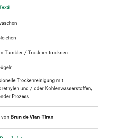
Textil
waschen
bleichen
im Tumbler / Trockner trocknen
bügeln
sionelle Trockenreinigung mit
orethylen und / oder Kohlenwasserstoffen,
nder Prozess
l von
Brun de Vian-Tiran