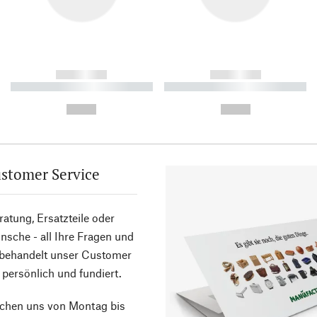
------------
------------
----------- ----------- ----------
----------- ----------- ----------
-
-
--,-- €
--,-- €
stomer Service
atung, Ersatzteile oder
sche - all Ihre Fragen und
 behandelt unser Customer
 persönlich und fundiert.
ichen uns von Montag bis