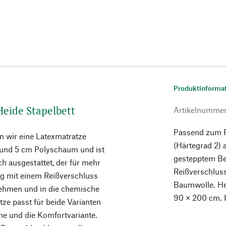
Produktinforma
Heide Stapelbett
Artikelnumme
Passend zum R
n wir eine Latexmatratze
(Härtegrad 2)
x und 5 cm Polyschaum und ist
gestepptem Be
 ausgestattet, der für mehr
Reißverschlus
ug mit einem Reißverschluss
Baumwolle. Her
bnehmen und in die chemische
90 × 200 cm. 
ze passt für beide Varianten
ohe und die Komfortvariante.