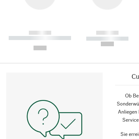
------------
------------
----------- ----------- ----------
----------- -----------
-
--,-- €
--,-- €
Cu
Ob Ber
Sonderwün
Anliegen
Service
Sie erre