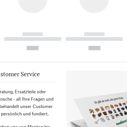
------------
------------
----------- ----------- ----------
----------- ----------- ----------
-
-
--,-- €
--,-- €
stomer Service
atung, Ersatzteile oder
sche - all Ihre Fragen und
 behandelt unser Customer
 persönlich und fundiert.
ichen uns von Montag bis