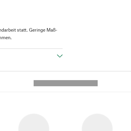
ndarbeit statt. Geringe Maß-
mmen.
---------- --------------