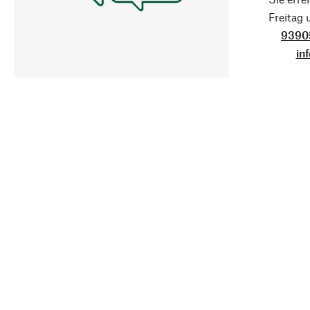
Freitag
9390
in