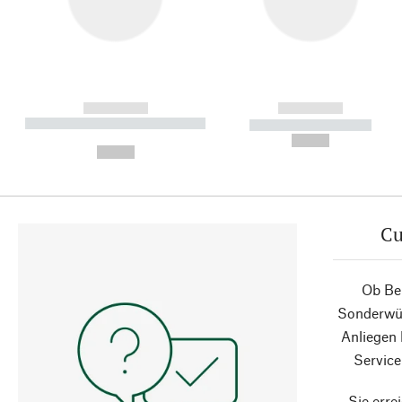
------------
------------
----------- ----------- ----------
----------- -----------
-
--,-- €
--,-- €
Cu
Ob Ber
Sonderwün
Anliegen
Service
Sie erre