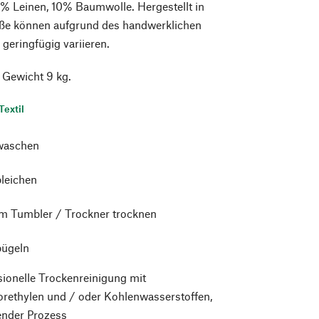
% Leinen, 10% Baumwolle. Hergestellt in
aße können aufgrund des handwerklichen
eringfügig variieren.
 Gewicht 9 kg.
Textil
waschen
bleichen
im Tumbler / Trockner trocknen
bügeln
sionelle Trockenreinigung mit
orethylen und / oder Kohlenwasserstoffen,
nder Prozess