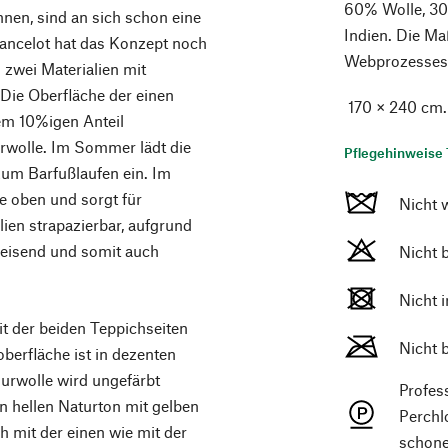
60% Wolle, 30
nen, sind an sich schon eine
Indien. Die M
Lancelot hat das Konzept noch
Webprozesses g
zwei Materialien mit
 Die Oberfläche der einen
170 × 240 cm.
em 10%igen Anteil
rwolle. Im Sommer lädt die
Pflegehinweise 
 zum Barfußlaufen ein. Im
e oben und sorgt für
Nicht 
lien strapazierbar, aufgrund
weisend und somit auch
Nicht 
Nicht 
it der beiden Teppichseiten
Nicht 
oberfläche ist in dezenten
hurwolle wird ungefärbt
Profes
n hellen Naturton mit gelben
Perchl
h mit der einen wie mit der
schone