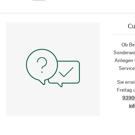
Cu
Ob Ber
Sonderwün
Anliegen
Service
Sie erre
Freitag
9390
in