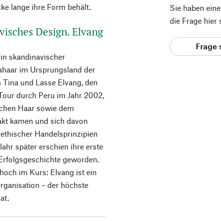
cke lange ihre Form behält.
Sie haben ein
die Frage hier
visches Design. Elvang
Frage 
 in skandinavischer
kahaar im Ursprungsland der
m Tina und Lasse Elvang, den
-Tour durch Peru im Jahr 2002,
eichen Haar sowie dem
takt kamen und sich davon
s ethischer Handelsprinzipien
ahr später erschien ihre erste
e Erfolgsgeschichte geworden.
hoch im Kurs: Elvang ist ein
rganisation – der höchste
at.