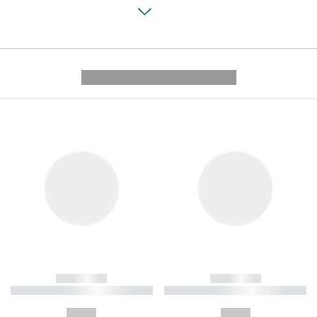
---------- --------------
------------
------------
----------- ----------- ----------
----------- ----------- ----------
-
-
--,-- €
--,-- €