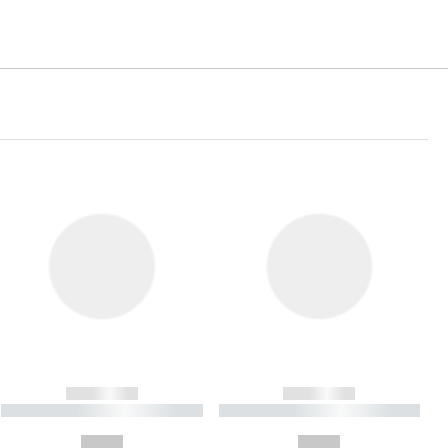
------------
------------
----------- ----------- ----------
----------- ----------- ----------
- -----------
-
--,-- €
--,-- €