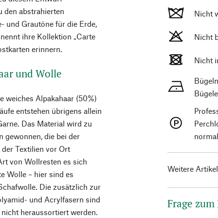
u den abstrahierten
Nicht 
 und Grautöne für die Erde,
nennt ihre Kollektion „Carte
Nicht 
ostkarten erinnern.
Nicht 
aar und Wolle
Bügeln
Bügele
ke weiches Alpakahaar (50%)
äufe entstehen übrigens allein
Profes
Garne. Das Material wird zu
Perchl
n gewonnen, die bei der
normal
der Textilien vor Ort
rt von Wollresten es sich
Weitere Artike
e Wolle – hier sind es
chafwolle. Die zusätzlich zur
olyamid- und Acrylfasern sind
Frage zum
nicht heraussortiert werden.