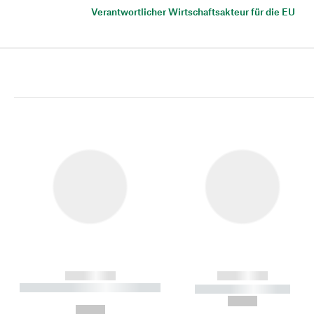
Verantwortlicher Wirtschaftsakteur für die EU
------------
------------
----------- ----------- ----------
----------- -----------
-
--,-- €
--,-- €