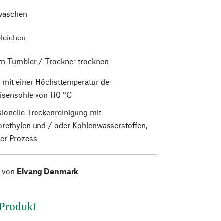
waschen
bleichen
im Tumbler / Trockner trocknen
 mit einer Höchsttemperatur der
isensohle von 110 °C
sionelle Trockenreinigung mit
orethylen und / oder Kohlenwasserstoffen,
er Prozess
l von
Elvang Denmark
 Produkt