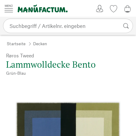
Zum Inhalt springen
Kundenkonto
Merkliste
0,0
Startseite
Decken
Røros Tweed
Lammwolldecke Bento
Grün-Blau