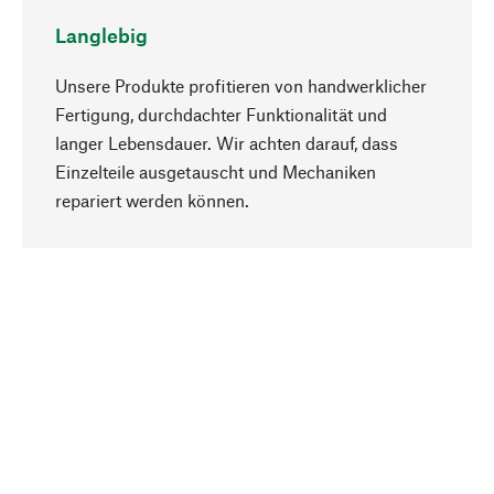
Langlebig
Unsere Produkte profitieren von handwerklicher
Fertigung, durchdachter Funktionalität und
langer Lebensdauer. Wir achten darauf, dass
Einzelteile ausgetauscht und Mechaniken
Nach oben
repariert werden können.
Bewusst
Nachhaltigkeit steht im Fokus unserer
Produktauswahl. Wir setzen auf natürliche
Inhaltsstoffe und Materialien, die gepflegt werden
können, sowie auf eine ressourcenschonende
und sozialverträgliche Produktion.