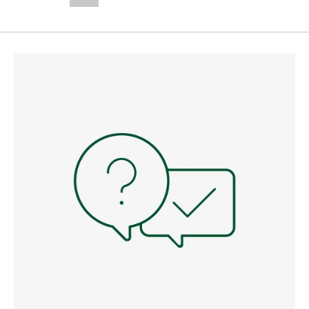
--,-- €