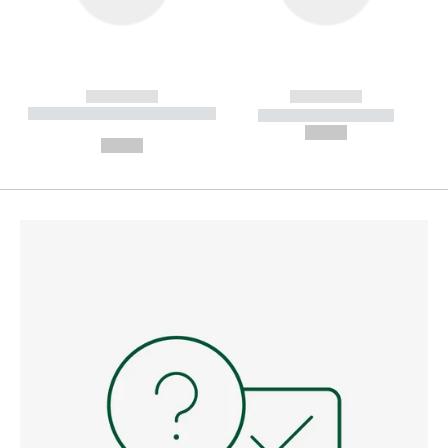
------------
------------
----------- ----------- --------
----------- -----------
---
--,-- €
--,-- €