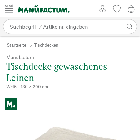
Zum Inhalt springen
Kundenkonto
Merkliste
0,0
Startseite
Tischdecken
Manufactum
Tischdecke gewaschenes
Leinen
Weiß - 130 × 200 cm