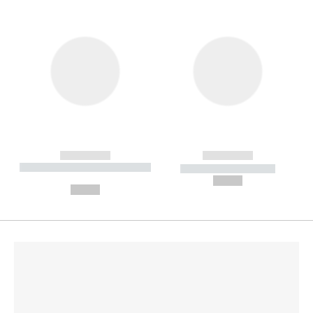
------------
------------
----------- ----------- --------
----------- -----------
---
--,-- €
--,-- €