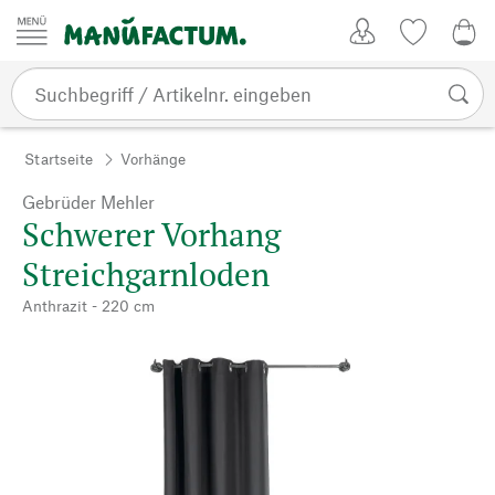
Zum Inhalt springen
Kundenkonto
Merkliste
0,0
Startseite
Vorhänge
Gebrüder Mehler
Schwerer Vorhang
Streichgarnloden
Anthrazit - 220 cm