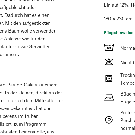
Einlauf 12%. He
eißgebleicht oder
t. Dadurch hat es einen
180 × 230 cm
ar. Mit den aufgestickten
igens Baumwolle verwendet –
Pflegehinweise 
he Anlässe wie für den
hläufer sowie Servietten
Norma
Sortiment.
Nicht 
Trockn
Temper
ord-Pas-de-Calais zu ­einem
 In der kleinen, direkt an der
Bügeln
, die seit dem Mittel­alter für
Bügele
en bekannt ist, hat die
Profes
h bereits im frühen
Perchl
alisiert, zum Programm
normal
obusten Leinenstoffe, aus