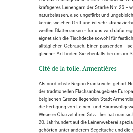
kräftigeres Leinengarn der Stärke Nm 26 – w
naturbelassen, also ungefärbt und ungebleich
kernig-weichen Griff und ist sehr strapazierb
weißen Blätterranken – für uns wird dafür e
eignet sich die Tischdecke sowohl für festlic
alltäglichen Gebrauch. Einen passenden Tisc
gleicher Art finden Sie ebenfalls bei uns im 
Cité de la toile. Armentières
Als nördlichste Region Frankreichs gehört N
der traditionellen Flachsanbaugebiete Europas.
belgischen Grenze liegenden Stadt Armentières
die Fertigung von Leinen- und Baumwollgeweb
Weberei Charvet ihren Sitz. Hier hat man sic
20. Jahrhundert auf die ­Leinenweberei spezi
gehörten unter anderem Segeltuche und die r