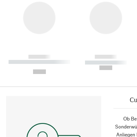
------------
------------
----------- ----------- ----------
----------- -----------
-
--,-- €
--,-- €
Cu
Ob Ber
Sonderwün
Anliegen