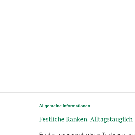
Allgemeine Informationen
Festliche Ranken. Alltagstauglich
Für das Leinengewebe dieser Tischdecke vera