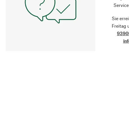
Service
Sie erre
Freitag
9390
in