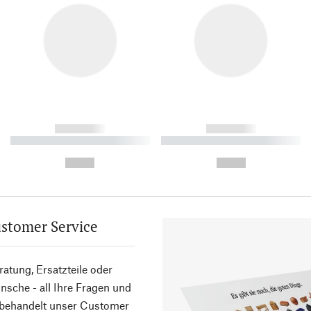
------------
------------
----------- ----------- ----------
----------- ----------- ----------
-
-
--,-- €
--,-- €
stomer Service
atung, Ersatzteile oder
sche - all Ihre Fragen und
 behandelt unser Customer