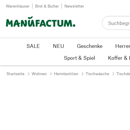
Zum Inhalt springen
Warenhäuser
Brot & Butter
Newsletter
SALE
NEU
Geschenke
Herre
Sport & Spiel
Koffer &
Startseite
Wohnen
Heimtextilien
Tischwäsche
Tischd