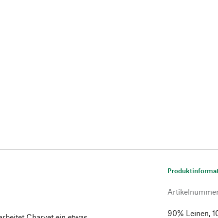
Produktinforma
Artikelnumme
90% Leinen, 1
rbeitet Charvet ein etwas