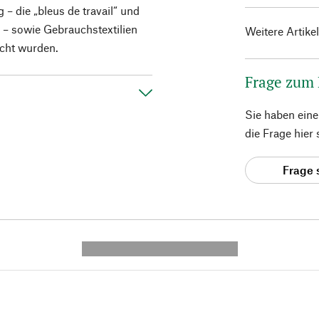
 – die „bleus de travail“ und
 – sowie Gebrauchstextilien
Weitere Artike
acht wurden.
Frage zum
Sie haben ein
die Frage hier
Frage 
---------- --------------