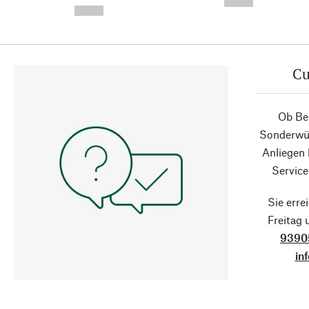
--,-- €
--,-- €
Cu
Ob Ber
Sonderwün
Anliegen
Service
Sie erre
Freitag
9390
in