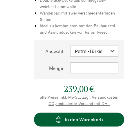
Doubleface-Decke aus schmiegsam-
weicher Lammwolle
Wandelbar: mit zwei verschiedenfarbigen
Seiten
Ideal zu kombinieren mit den Bauhausstil-
und Åsmunddecken von Røros Tweed
Auswahl
Menge
239,00 €
alle Preise inkl. MwSt., zzgl.
Versandkosten
CO₂-reduzierter Versand mit DHL
In den Warenkorb