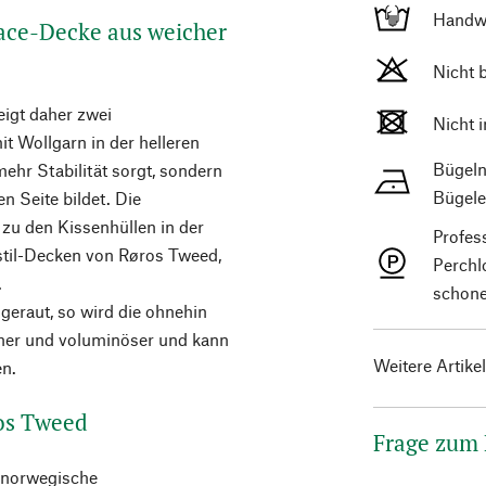
Handw
ace-Decke aus weicher
Nicht 
eigt daher zwei
Nicht 
it Wollgarn in der helleren
Bügeln
mehr Stabilität sorgt, sondern
Bügele
n Seite bildet. Die
zu den Kissenhüllen in der
Profes
stil-Decken von Røros Tweed,
Perchl
.
schone
geraut, so wird die ohnehin
er und voluminöser und kann
Weitere Artike
en.
os Tweed
Frage zum
s norwegische