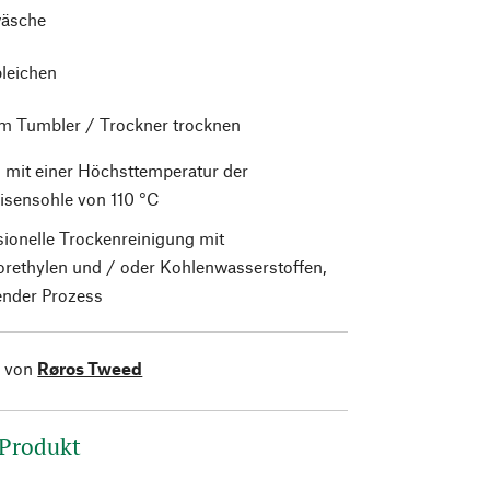
äsche
bleichen
im Tumbler / Trockner trocknen
 mit einer Höchsttemperatur der
isensohle von 110 °C
sionelle Trockenreinigung mit
orethylen und / oder Kohlenwasserstoffen,
nder Prozess
l von
Røros Tweed
 Produkt