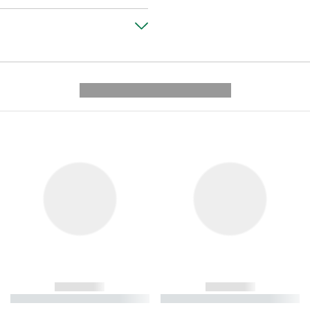
---------- --------------
------------
------------
----------- ----------- ----------
----------- ----------- ----------
-
-