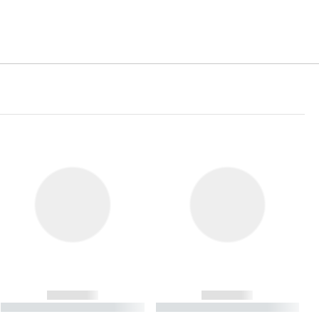
------------
------------
----------- ----------- ----------
----------- ----------- ----------
- -----------
-