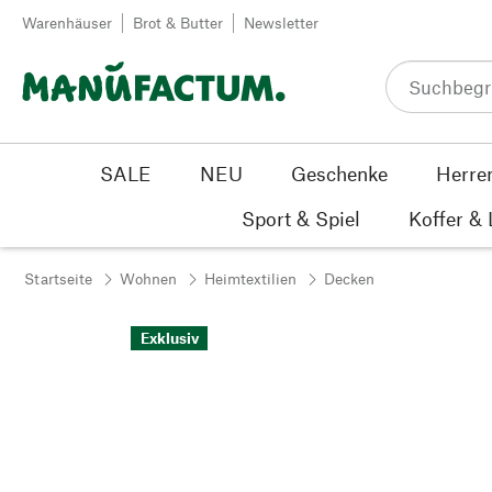
Zum Inhalt springen
Warenhäuser
Brot & Butter
Newsletter
SALE
NEU
Geschenke
Herre
Sport & Spiel
Koffer &
Startseite
Wohnen
Heimtextilien
Decken
Exklusiv