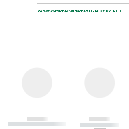
Verantwortlicher Wirtschaftsakteur für die EU
------------
------------
----------- ----------- ----------
----------- -----------
-