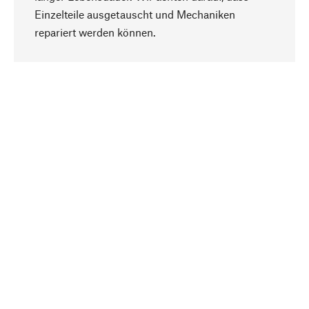
Einzelteile ausgetauscht und Mechaniken
Nach oben
repariert werden können.
Bewusst
Nachhaltigkeit steht im Fokus unserer
Produktauswahl. Wir setzen auf natürliche
Inhaltsstoffe und Materialien, die gepflegt werden
können, sowie auf eine ressourcenschonende
und sozialverträgliche Produktion.
Ausgewählt