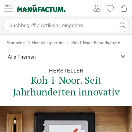
Zum Inhalt springen
Kundenkonto
Merkliste
0,0
Startseite
Herstellerporträts
Koh-i-Noor. Schreibgeräte
HERSTELLER
Koh-i-Noor. Seit
Jahrhunderten innovativ