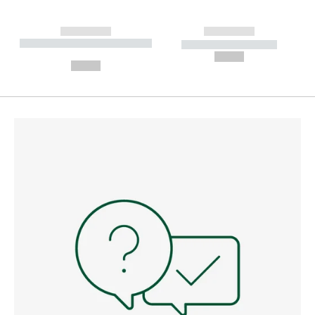
------------
------------
----------- ----------- --------
----------- -----------
---
--,-- €
--,-- €