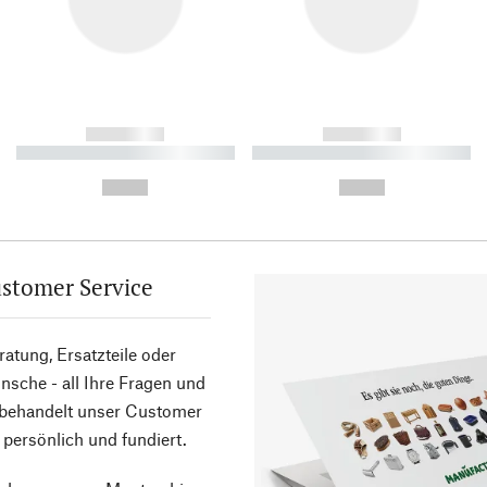
------------
------------
----------- ----------- ----------
----------- ----------- ----------
-
-
--,-- €
--,-- €
stomer Service
atung, Ersatzteile oder
sche - all Ihre Fragen und
 behandelt unser Customer
 persönlich und fundiert.