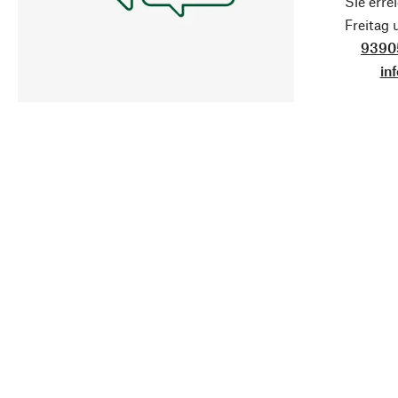
Sie erre
Freitag
9390
in