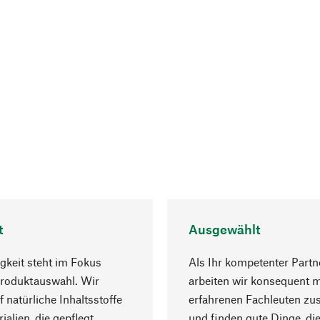
t
Ausgewählt
gkeit steht im Fokus
Als Ihr kompetenter Partn
Produktauswahl. Wir
arbeiten wir konsequent m
f natürliche Inhaltsstoffe
erfahrenen Fachleuten z
ialien, die gepflegt
und finden gute Dinge, die