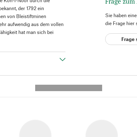
Frage zum
de Koh-i-Noor durch die
ekannt, der 1792 ein
Sie haben ein
en von Bleistiftminen
die Frage hier
ehr aufwendig aus dem vollen
ähigkeit hat man sich bei
Frage 
---------- --------------