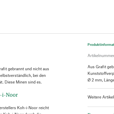
Produktinforma
Artikelnumme
Aus Grafit geb
afit gebrannt und nicht aus
Kunststoffver
lbstverständlich, bei den
Ø 2 mm, Länge
ät. Diese Minen sind es.
h-i-Noor
Weitere Artike
rstellers Koh-i-Noor reicht