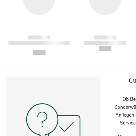
------------
------------
----------- ----------- ----------
----------- -----------
-
--,-- €
--,-- €
Cu
Ob Ber
Sonderwün
Anliegen
Service