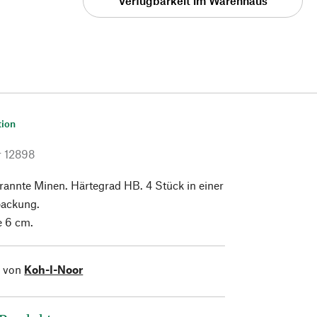
Verfügbarkeit im Warenhaus
tion
r
12898
rannte Minen. Härtegrad HB. 4 Stück in einer
packung.
 6 cm.
l von
Koh-I-Noor