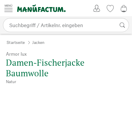
Zum Inhalt springen
Kundenkonto
Merkliste
0,0
Startseite
Jacken
Armor lux
Damen-Fischerjacke
Baumwolle
Natur