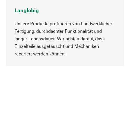
Langlebig
Unsere Produkte profitieren von handwerklicher
Fertigung, durchdachter Funktionalität und
langer Lebensdauer. Wir achten darauf, dass
Einzelteile ausgetauscht und Mechaniken
Nach oben
repariert werden können.
Bewusst
Nachhaltigkeit steht im Fokus unserer
Produktauswahl. Wir setzen auf natürliche
Inhaltsstoffe und Materialien, die gepflegt werden
können, sowie auf eine ressourcenschonende
und sozialverträgliche Produktion.