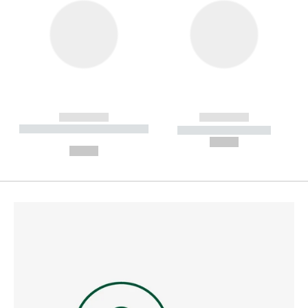
------------
------------
----------- ----------- --------
----------- -----------
---
--,-- €
--,-- €