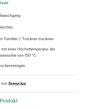
Textil
lwaschgang
bleichen
im Tumbler / Trockner trocknen
 mit einer Höchsttemperatur der
isensohle von 150 °C
trockenreinigen
l von
Armor lux
 Produkt