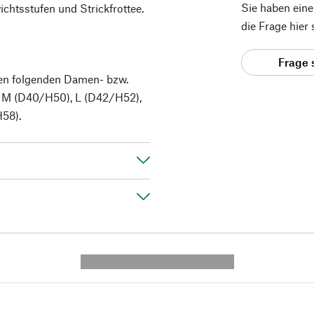
Sie haben ein
chtsstufen und Strickfrottee.
die Frage hier
Frage 
en folgenden Damen- bzw.
 M (D40/H50), L (D42/H52),
58).
---------- --------------