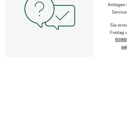
Anliegen
Service
Sie erre
Freitag
9390
in