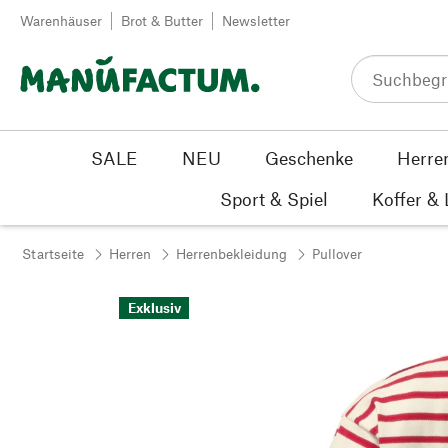
Zum Inhalt springen
Warenhäuser
Brot & Butter
Newsletter
SALE
NEU
Geschenke
Herre
Sport & Spiel
Koffer &
Startseite
Herren
Herrenbekleidung
Pullover
Exklusiv