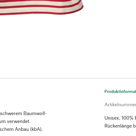
Produktinforma
Artikelnumme
telschwerem Baumwoll-
Unisex. 100% B
tum verwendet
Rückenlänge b
gischem Anbau (kbA).