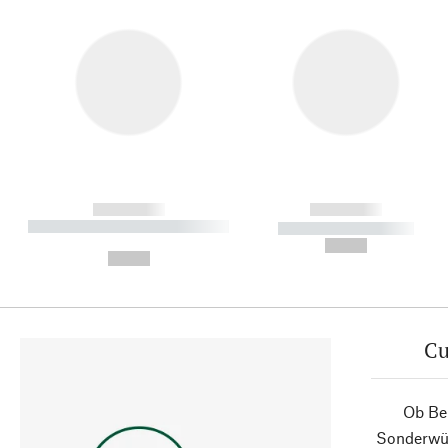
------------
------------
----------- ----------- ----------
----------- -----------
-
--,-- €
--,-- €
Cu
Ob Ber
Sonderwün