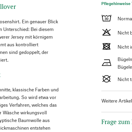
Pflegehinweise 
llover
Norma
rosenshirt. Ein genauer Blick
en Unterschied: Bei diesem
Nicht 
erer Jersey mit körnigem
mt aus kontrolliert
Nicht 
men sind gedoppelt, der
Bügeln
iert.
Bügele
x
Nicht 
nitte, klassische Farben und
arbeitung. So wird etwa vor
Weitere Artike
iges Verfahren, welches das
er Wäsche wirkungsvoll
ägyptische Baumwolle aus
Frage zum
trickmaschinen entstehen