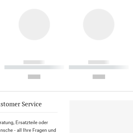
------------
------------
----------- ----------- ----------
----------- ----------- ----------
-
-
--,-- €
--,-- €
stomer Service
atung, Ersatzteile oder
sche - all Ihre Fragen und