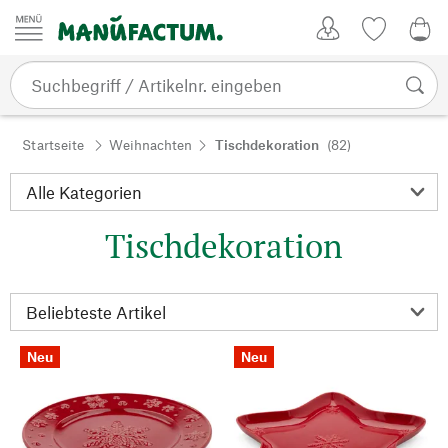
Zum Inhalt springen
Kundenkonto
Merkliste
0,0
Startseite
Weihnachten
Tischdekoration
(82)
Tischdekoration
Neu
Neu