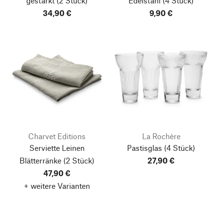
gestärkt
(2 Stück)
Edelstahl
(4 Stück)
34,90 €
9,90 €
Charvet Editions
La Rochère
Serviette Leinen
Pastisglas
(4 Stück)
Blätterränke
(2 Stück)
27,90 €
47,90 €
+ weitere Varianten