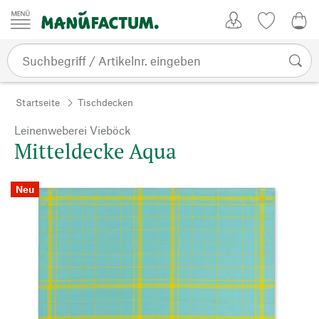
Zum Inhalt springen
Kundenkonto
Merkliste
0,0
Startseite
Tischdecken
Leinenweberei Vieböck
Mitteldecke Aqua
Neu