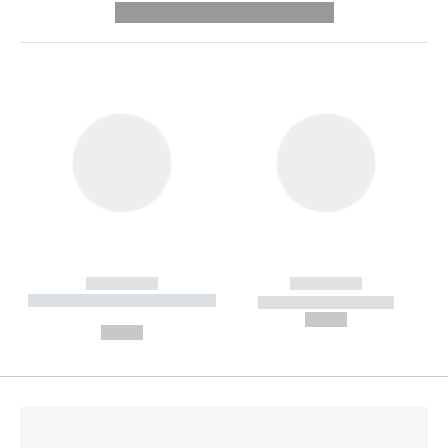
---------- --------------
------------
------------
----------- ----------- --------
----------- -----------
---
--,-- €
--,-- €