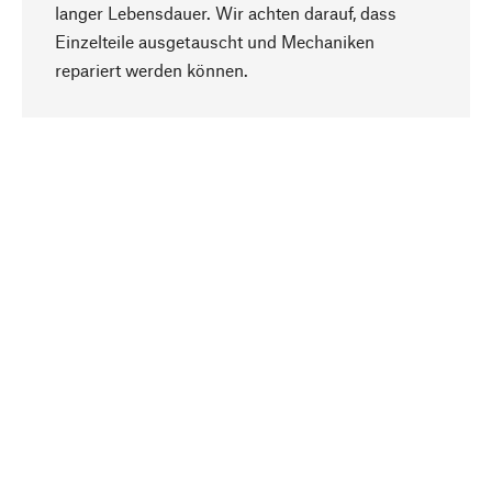
langer Lebensdauer. Wir achten darauf, dass
Einzelteile ausgetauscht und Mechaniken
Nach oben
repariert werden können.
Bewusst
Nachhaltigkeit steht im Fokus unserer
Produktauswahl. Wir setzen auf natürliche
Inhaltsstoffe und Materialien, die gepflegt werden
können, sowie auf eine ressourcenschonende
und sozialverträgliche Produktion.
Ausgewählt