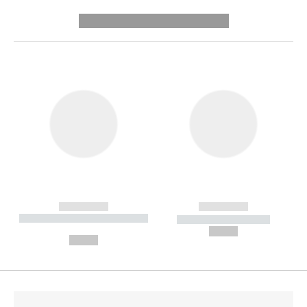
---------- --------------
------------
------------
----------- ----------- --------
----------- -----------
---
--,-- €
--,-- €