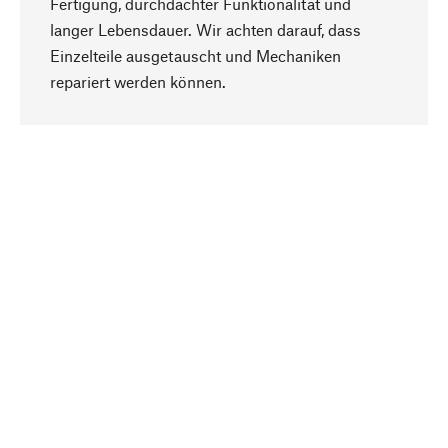
Fertigung, durchdachter Funktionalität und
langer Lebensdauer. Wir achten darauf, dass
Einzelteile ausgetauscht und Mechaniken
Nach oben
repariert werden können.
Bewusst
Nachhaltigkeit steht im Fokus unserer
Produktauswahl. Wir setzen auf natürliche
Inhaltsstoffe und Materialien, die gepflegt werden
können, sowie auf eine ressourcenschonende
und sozialverträgliche Produktion.