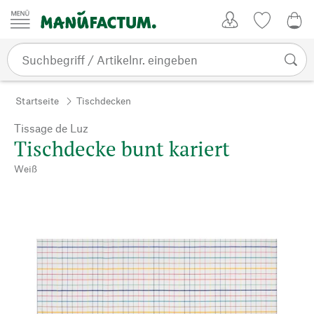
Zum Inhalt springen
Kundenkonto
Merkliste
0,0
Startseite
Tischdecken
Tissage de Luz
Tischdecke bunt kariert
Weiß