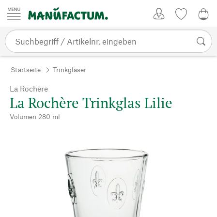
Zum Inhalt springen
Kundenkonto
Merkliste
0,0
Startseite
Trinkgläser
La Rochère
La Rochère Trinkglas Lilie
Volumen 280 ml