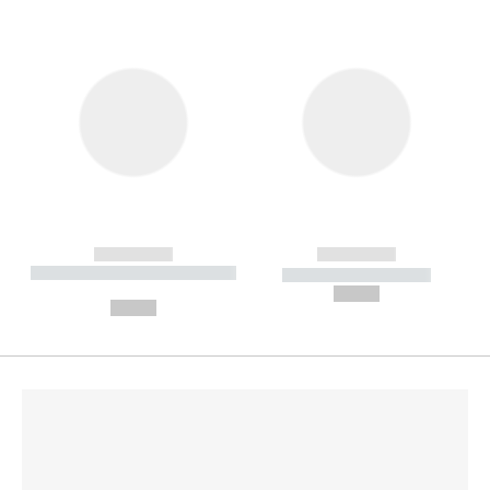
------------
------------
----------- ----------- --------
----------- -----------
---
--,-- €
--,-- €