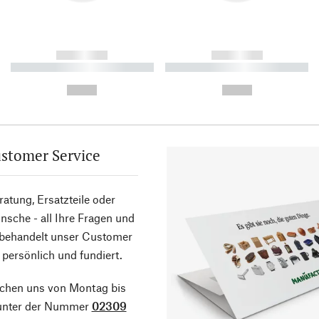
------------
------------
----------- ----------- ----------
----------- ----------- ----------
-
-
--,-- €
--,-- €
stomer Service
atung, Ersatzteile oder
sche - all Ihre Fragen und
 behandelt unser Customer
 persönlich und fundiert.
ichen uns von Montag bis
 unter der Nummer
02309