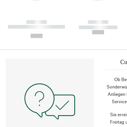
------------
------------
----------- ----------- ----------
----------- -----------
-
--,-- €
--,-- €
Cu
Ob Ber
Sonderwün
Anliegen
Service
Sie erre
Freitag