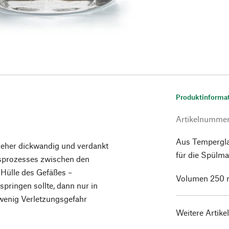
Produktinforma
Artikelnumme
Aus Tempergla
t eher dickwandig und verdankt
für die Spülma
gsprozesses zwischen den
 Hülle des Gefäßes –
Volumen 250 m
ringen sollte, dann nur in
e wenig Verletzungsgefahr
Weitere Artike