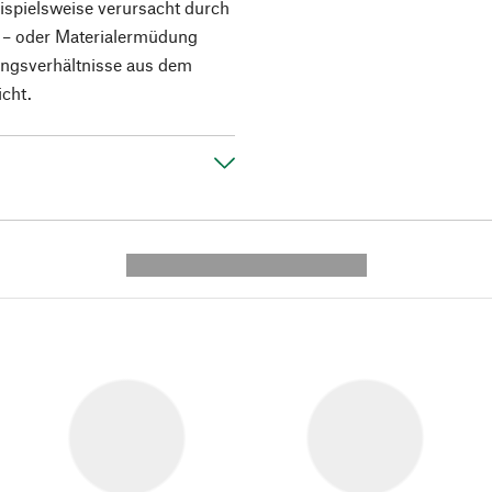
ispielsweise verursacht durch
 – oder Materialermüdung
ungsverhältnisse aus dem
icht.
---------- --------------