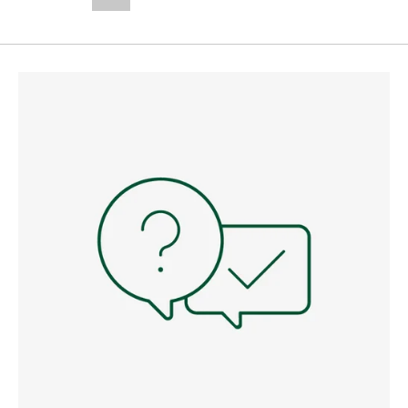
--,-- €