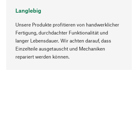
Langlebig
Unsere Produkte profitieren von handwerklicher
Fertigung, durchdachter Funktionalität und
langer Lebensdauer. Wir achten darauf, dass
Einzelteile ausgetauscht und Mechaniken
Nach oben
repariert werden können.
Bewusst
Nachhaltigkeit steht im Fokus unserer
Produktauswahl. Wir setzen auf natürliche
Inhaltsstoffe und Materialien, die gepflegt werden
können, sowie auf eine ressourcenschonende
und sozialverträgliche Produktion.