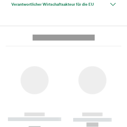
Verantwortlicher Wirtschaftsakteur für die EU
---------- --------------
------------
------------
----------- ----------- --------
----------- -----------
---
--,-- €