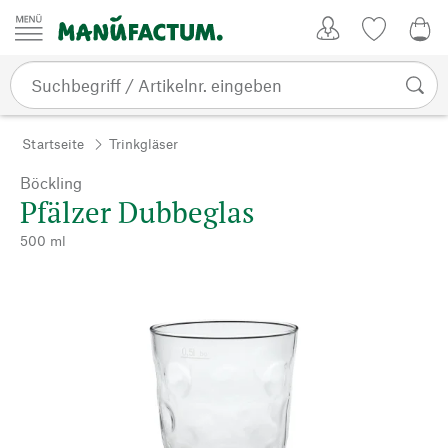
Zum Inhalt springen
Kundenkonto
Merkliste
0,0
Startseite
Trinkgläser
Böckling
Pfälzer Dubbeglas
500 ml