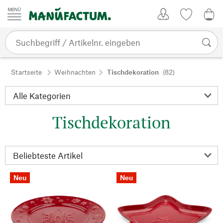
Zum Inhalt springen
Kundenkonto
Merkliste
0,0
Startseite
Weihnachten
Tischdekoration
(82)
Tischdekoration
Neu
Neu