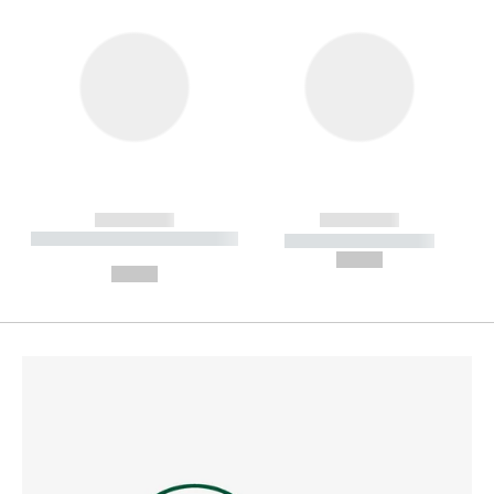
------------
------------
----------- ----------- --------
----------- -----------
---
--,-- €
--,-- €