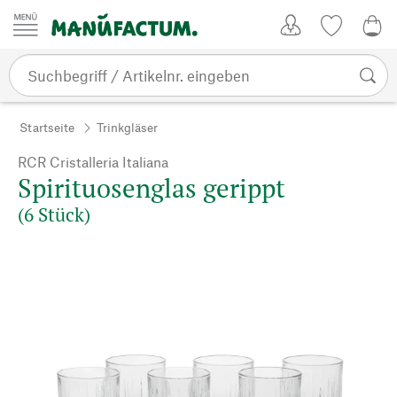
Zum Inhalt springen
Kundenkonto
Merkliste
0,0
Startseite
Trinkgläser
RCR Cristalleria Italiana
Spirituosenglas gerippt
(6 Stück)