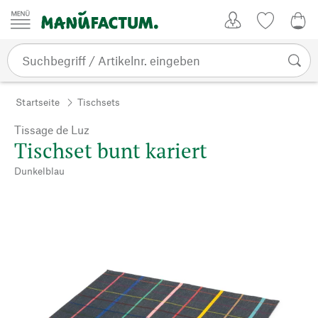
Zum Inhalt springen
Kundenkonto
Merkliste
0,0
Startseite
Tischsets
Tissage de Luz
Tischset bunt kariert
Dunkelblau