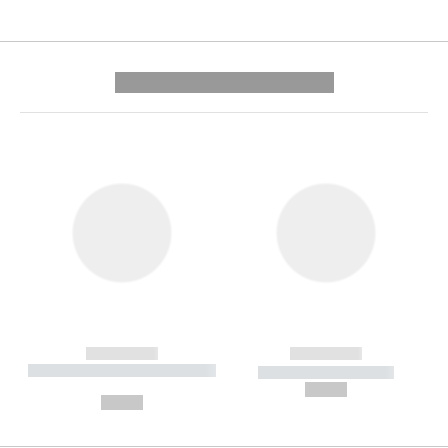
---------- --------------
------------
------------
----------- ----------- --------
----------- -----------
---
--,-- €
--,-- €