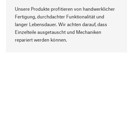
Unsere Produkte profitieren von handwerklicher
Fertigung, durchdachter Funktionalität und
langer Lebensdauer. Wir achten darauf, dass
Einzelteile ausgetauscht und Mechaniken
Nach oben
repariert werden können.
Bewusst
Nachhaltigkeit steht im Fokus unserer
Produktauswahl. Wir setzen auf natürliche
Inhaltsstoffe und Materialien, die gepflegt werden
können, sowie auf eine ressourcenschonende
und sozialverträgliche Produktion.