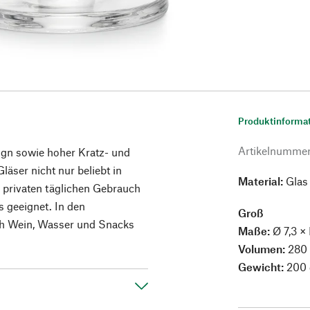
Produktinforma
Artikelnumme
ign sowie hoher Kratz- und
äser nicht nur beliebt in
Material:
Glas
 privaten täglichen Gebrauch
 geeignet. In den
Groß
ch Wein, Wasser und Snacks
Maße:
Ø 7,3 ×
Volumen:
280
Gewicht:
200 