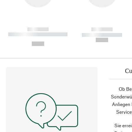
------------
------------
----------- ----------- ----------
----------- -----------
-
--,-- €
--,-- €
Cu
Ob Ber
Sonderwün
Anliegen
Service
Sie erre