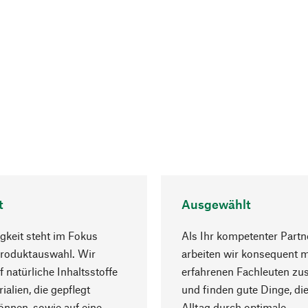
t
Ausgewählt
gkeit steht im Fokus
Als Ihr kompetenter Partn
Produktauswahl. Wir
arbeiten wir konsequent m
f natürliche Inhaltsstoffe
erfahrenen Fachleuten z
ialien, die gepflegt
und finden gute Dinge, die
nnen, sowie auf eine
Alltag durch optimale