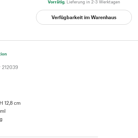
Vorrätig
,
Lieferung in 2-3 Werktagen
Verfügbarkeit im Warenhaus
tion
r
212039
 H 12,8 cm
 ml
g