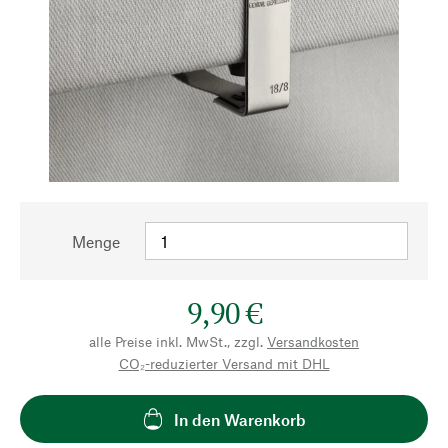
Menge
9,90 €
alle Preise inkl. MwSt., zzgl.
Versandkosten
CO₂-reduzierter Versand mit DHL
In den Warenkorb