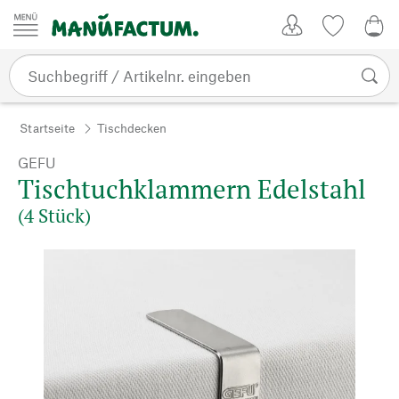
Zum Inhalt springen
Kundenkonto
Merkliste
0,0
Startseite
Tischdecken
GEFU
Tischtuchklammern Edelstahl
(4 Stück)