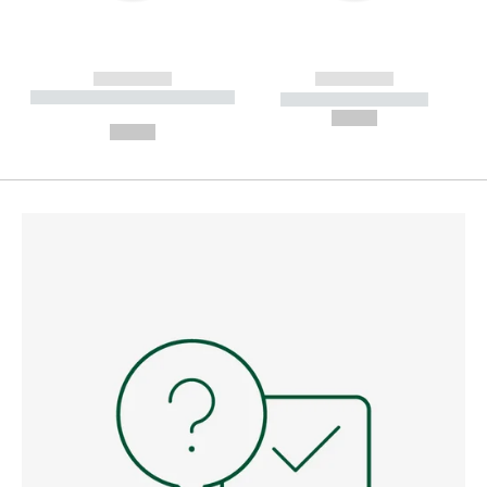
------------
------------
----------- ----------- --------
----------- -----------
---
--,-- €
--,-- €