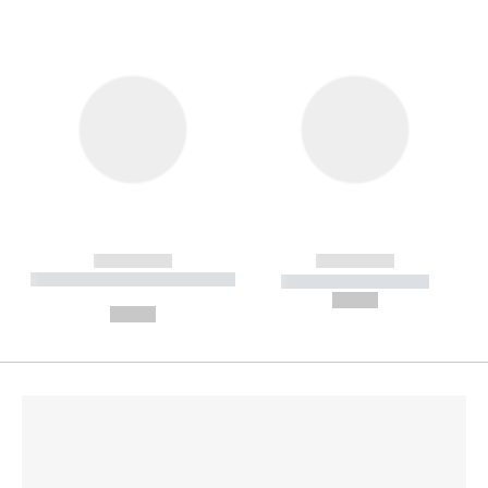
------------
------------
----------- ----------- --------
----------- -----------
---
--,-- €
--,-- €