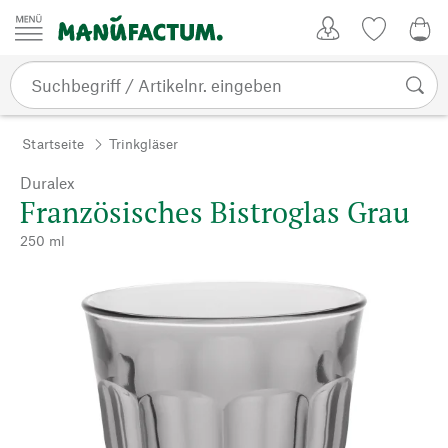
Zum Inhalt springen
Kundenkonto
Merkliste
0,0
Startseite
Trinkgläser
Duralex
Französisches Bistroglas Grau
250 ml