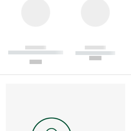
------------
------------
----------- ----------- --------
----------- -----------
---
--,-- €
--,-- €