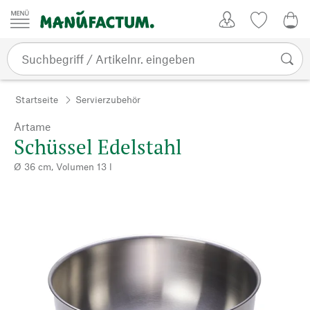
Zum Inhalt springen
Kundenkonto
Merkliste
0,0
Startseite
Servierzubehör
Artame
Schüssel Edelstahl
Ø 36 cm, Volumen 13 l