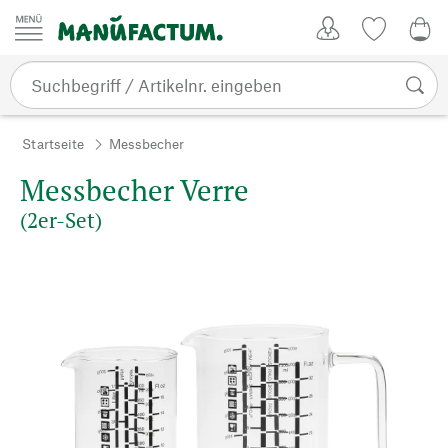
Zum Inhalt springen
Kundenkonto
Merkliste
0,0
Startseite
Messbecher
Messbecher Verre
(2er-Set)