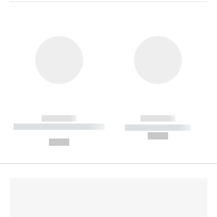
------------
------------
----------- ----------- --------
----------- -----------
---
--,-- €
--,-- €