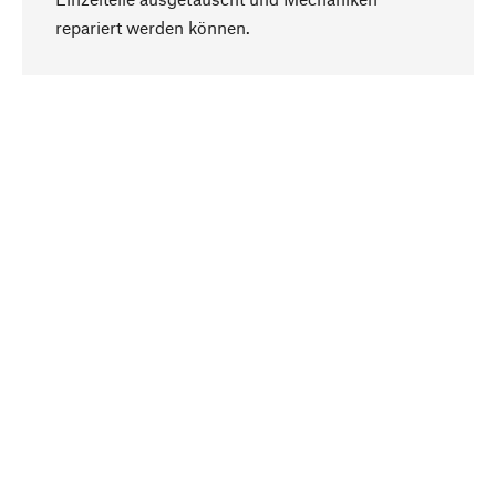
Nach oben
repariert werden können.
Bewusst
Nachhaltigkeit steht im Fokus unserer
Produktauswahl. Wir setzen auf natürliche
Inhaltsstoffe und Materialien, die gepflegt werden
können, sowie auf eine ressourcenschonende
und sozialverträgliche Produktion.
Ausgewählt
Als Ihr kompetenter Partner arbeiten wir