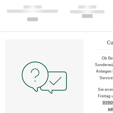
------------
------------
----------- ----------- ----------
----------- -----------
-
--,-- €
--,-- €
Cu
Ob Ber
Sonderwün
Anliegen
Service
Sie erre
Freitag
9390
in