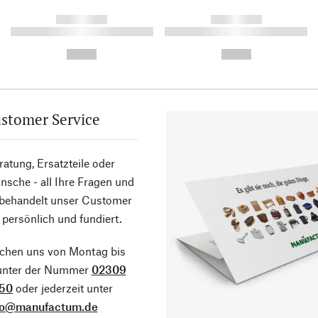
------------
------------
----------- ----------- ----------
----------- ----------- ----------
-
-
--,-- €
--,-- €
stomer Service
atung, Ersatzteile oder
sche - all Ihre Fragen und
 behandelt unser Customer
 persönlich und fundiert.
ichen uns von Montag bis
 unter der Nummer
02309
50
oder jederzeit unter
fo@manufactum.de