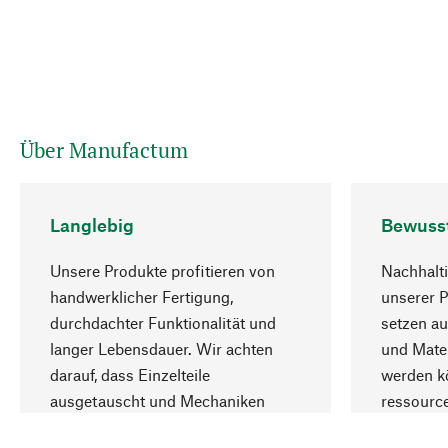
Über Manufactum
Langlebig
Bewuss
Unsere Produkte profitieren von
Nachhalti
handwerklicher Fertigung,
unserer 
durchdachter Funktionalität und
setzen au
langer Lebensdauer. Wir achten
und Mater
darauf, dass Einzelteile
werden kö
ausgetauscht und Mechaniken
ressourc
repariert werden können.
sozialver