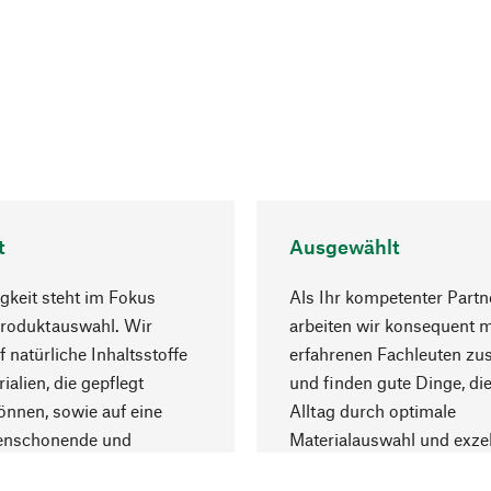
t
Ausgewählt
gkeit steht im Fokus
Als Ihr kompetenter Partn
Produktauswahl. Wir
arbeiten wir konsequent m
f natürliche Inhaltsstoffe
erfahrenen Fachleuten z
ialien, die gepflegt
und finden gute Dinge, die
nnen, sowie auf eine
Alltag durch optimale
enschonende und
Materialauswahl und exzel
trägliche Produktion.
Fertigung bereichern.