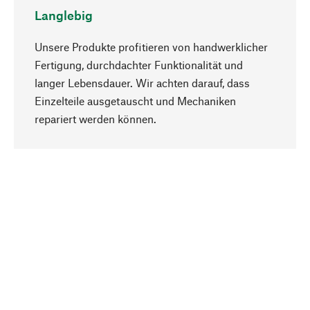
Langlebig
Unsere Produkte profitieren von handwerklicher
Fertigung, durchdachter Funktionalität und
langer Lebensdauer. Wir achten darauf, dass
Einzelteile ausgetauscht und Mechaniken
Nach oben
repariert werden können.
Bewusst
Nachhaltigkeit steht im Fokus unserer
Produktauswahl. Wir setzen auf natürliche
Inhaltsstoffe und Materialien, die gepflegt werden
können, sowie auf eine ressourcenschonende
und sozialverträgliche Produktion.