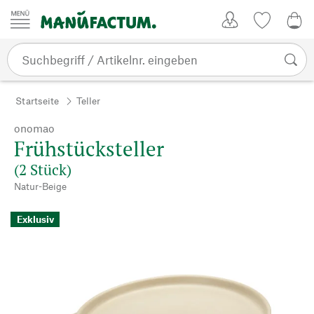
Zum Inhalt springen
Kundenkonto
Merkliste
0,0
Startseite
Teller
onomao
Frühstücksteller
(2 Stück)
Natur-Beige
Exklusiv