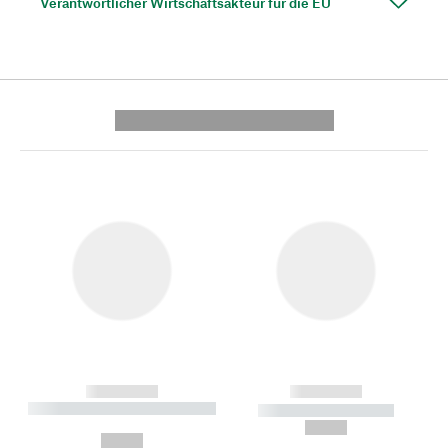
Verantwortlicher Wirtschaftsakteur für die EU
---------- --------------
------------
------------
----------- ----------- --------
----------- -----------
---
--,-- €
--,-- €