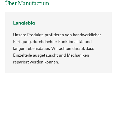
Über Manufactum
Langlebig
Unsere Produkte profitieren von handwerklicher
Fertigung, durchdachter Funktionalität und
langer Lebensdauer. Wir achten darauf, dass
Einzelteile ausgetauscht und Mechaniken
Nach oben
repariert werden können.
Bewusst
Nachhaltigkeit steht im Fokus unserer
Produktauswahl. Wir setzen auf natürliche
Inhaltsstoffe und Materialien, die gepflegt werden