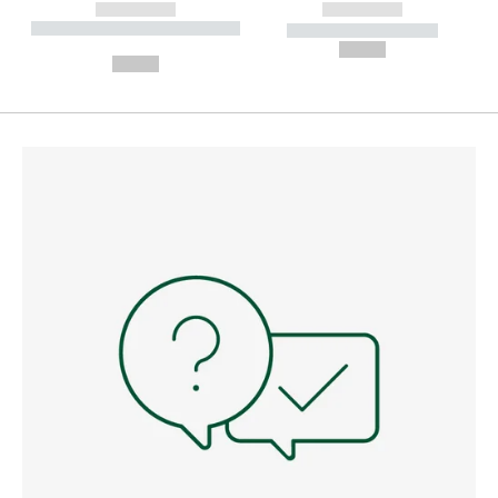
------------
------------
----------- ----------- --------
----------- -----------
---
--,-- €
--,-- €