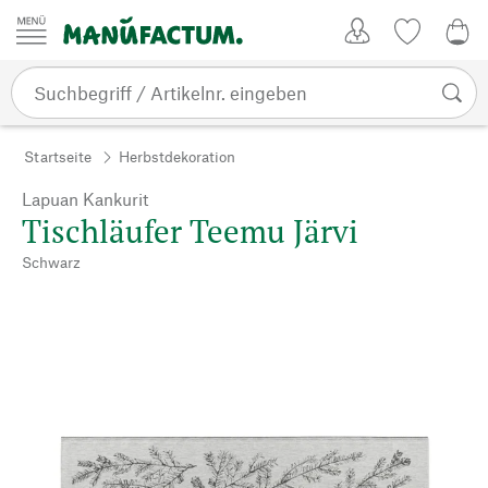
Zum Inhalt springen
Kundenkonto
Merkliste
0,0
Startseite
Herbstdekoration
Lapuan Kankurit
Tischläufer Teemu Järvi
Schwarz