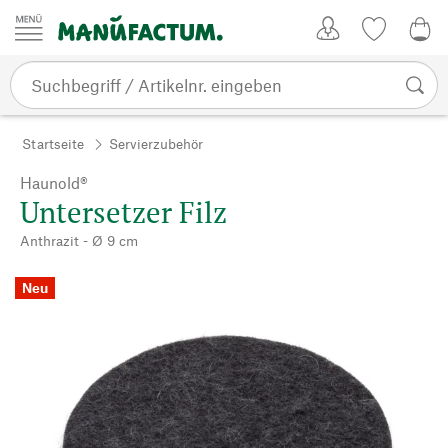
Zum Inhalt springen
Kundenkonto
Merkliste
0,0
Startseite
Servierzubehör
Haunold®
Untersetzer Filz
Anthrazit - Ø 9 cm
Neu