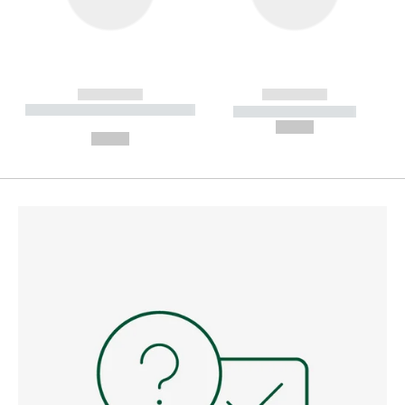
------------
------------
----------- ----------- --------
----------- -----------
---
--,-- €
--,-- €