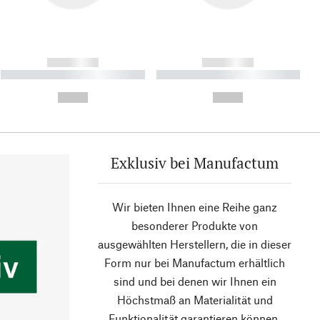
------------
------------
----------- ----------- ----------
----------- ----------- ----------
- -----------
-
--,-- €
--,-- €
Exklusiv bei Manufactum
Wir bieten Ihnen eine Reihe ganz
besonderer Produkte von
ausgewählten Herstellern, die in dieser
Form nur bei Manufactum erhältlich
sind und bei denen wir Ihnen ein
Höchstmaß an Materialität und
Funktionalität garantieren können.