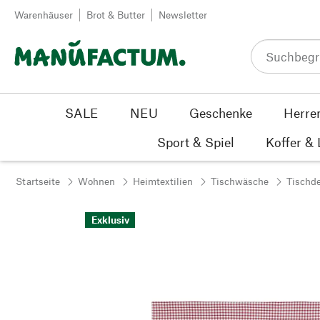
Zum Inhalt springen
Warenhäuser
Brot & Butter
Newsletter
SALE
NEU
Geschenke
Herre
Sport & Spiel
Koffer &
Startseite
Wohnen
Heimtextilien
Tischwäsche
Tischd
Exklusiv