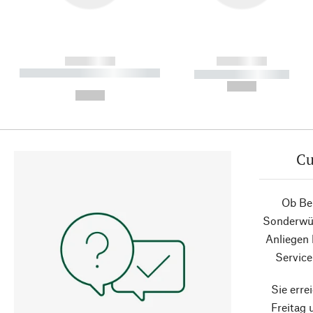
------------
------------
----------- ----------- ----------
----------- -----------
-
--,-- €
--,-- €
Cu
Ob Ber
Sonderwün
Anliegen
Service
Sie erre
Freitag