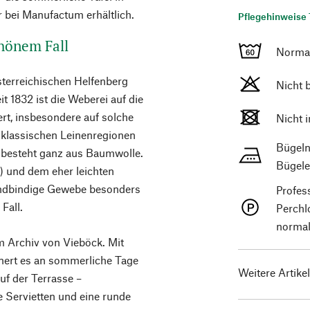
r bei Manufactum erhältlich.
Pflegehinweise 
hönem Fall
Norma
sterreichischen Helfenberg
Nicht 
t 1832 ist die Weberei auf die
rt, insbesondere auf solche
Nicht 
n klassischen Leinenregionen
Bügeln
s besteht ganz aus Baumwolle.
Bügele
) und dem eher leichten
andbindige Gewebe besonders
Profes
Fall.
Perchl
normal
m Archiv von Vieböck. Mit
nnert es an sommerliche Tage
Weitere Artike
auf der Terrasse –
e Servietten und eine runde