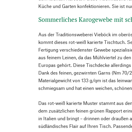
Küche und Garten konfektionieren. Sie ist nu
Sommerliches Karogewebe mit sc
Aus der Traditionsweberei Vieböck im oberö
kommt dieses rot-weiß karierte Tischtuch. Sei
Fertigung verschiedenster Gewebe spezialisie
aus feinem Leinen, da das Mühlviertel zu de
Europas gehört. Diese Tischdecke allerding
Dank des feinen, gezwirnten Garns (Nm 70/2
Materialgewicht von 133 g/qm ist das leinw
schmiegsam und hat einen weichen, schönen 
Das rot-weiß karierte Muster stammt aus de
dem zusätzlichen feinen grünen Rapport eri
in Italien und bringt – drinnen oder draußen 
südländisches Flair auf Ihren Tisch. Passend