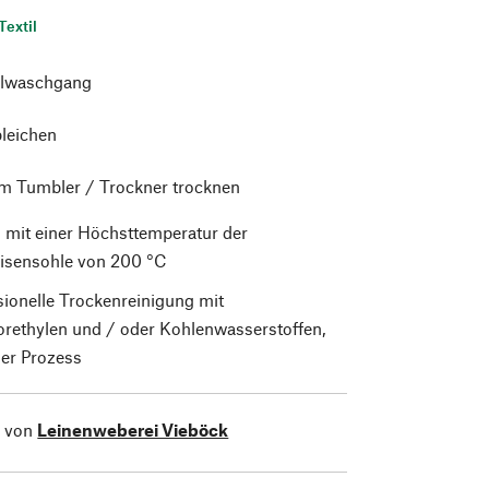
Textil
lwaschgang
bleichen
im Tumbler / Trockner trocknen
 mit einer Höchsttemperatur der
isensohle von 200 °C
sionelle Trockenreinigung mit
orethylen und / oder Kohlenwasserstoffen,
er Prozess
l von
Leinenweberei Vieböck