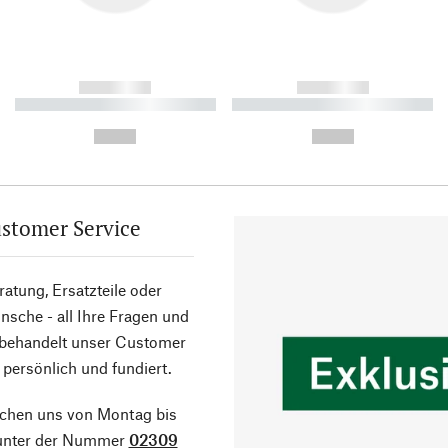
------------
------------
----------- ----------- ----------
----------- ----------- ----------
-
-
--,-- €
--,-- €
stomer Service
atung, Ersatzteile oder
sche - all Ihre Fragen und
 behandelt unser Customer
 persönlich und fundiert.
ichen uns von Montag bis
 unter der Nummer
02309