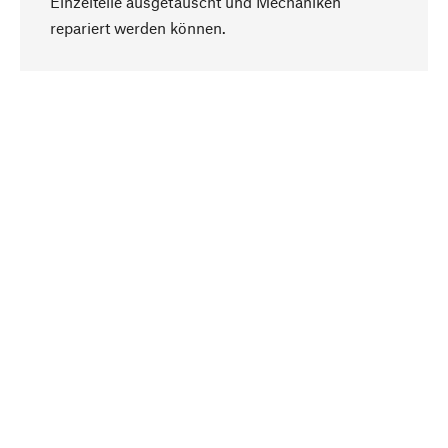
Einzelteile ausgetauscht und Mechaniken
Nach oben
repariert werden können.
Bewusst
Nachhaltigkeit steht im Fokus unserer
Produktauswahl. Wir setzen auf natürliche
Inhaltsstoffe und Materialien, die gepflegt werden
können, sowie auf eine ressourcenschonende
und sozialverträgliche Produktion.
Ausgewählt
Als Ihr kompetenter Partner arbeiten wir