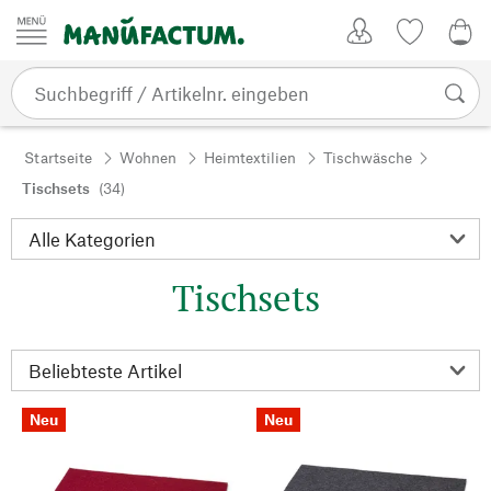
Zum Inhalt springen
Kundenkonto
Merkliste
0,0
Startseite
Wohnen
Heimtextilien
Tischwäsche
Tischsets
(34)
Tischsets
Neu
Neu