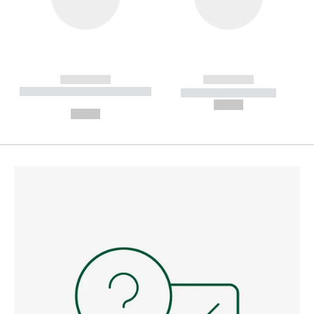
------------
------------
----------- ----------- --------
----------- -----------
---
--,-- €
--,-- €