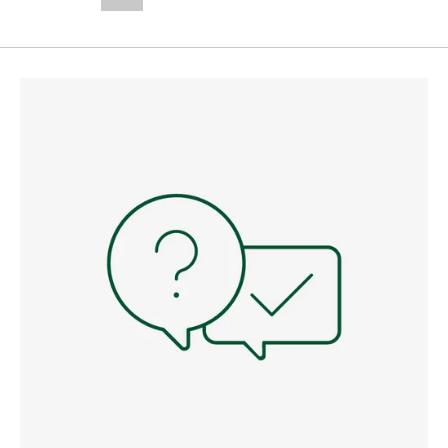
--,-- €