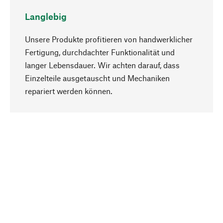
Langlebig
Unsere Produkte profitieren von handwerklicher
Fertigung, durchdachter Funktionalität und
langer Lebensdauer. Wir achten darauf, dass
Einzelteile ausgetauscht und Mechaniken
Nach oben
repariert werden können.
Bewusst
Nachhaltigkeit steht im Fokus unserer
Produktauswahl. Wir setzen auf natürliche
Inhaltsstoffe und Materialien, die gepflegt werden
können, sowie auf eine ressourcenschonende
und sozialverträgliche Produktion.