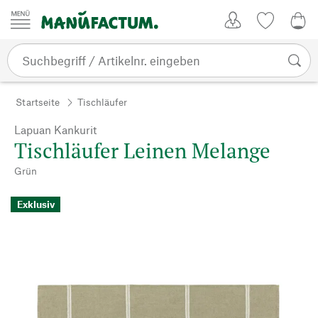
Zum Inhalt springen
Kundenkonto
Merkliste
0,0
Startseite
Tischläufer
Lapuan Kankurit
Tischläufer Leinen Melange
Grün
Exklusiv