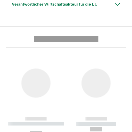
Verantwortlicher Wirtschaftsakteur für die EU
---------- --------------
------------
------------
----------- ----------- --------
----------- -----------
---
--,-- €